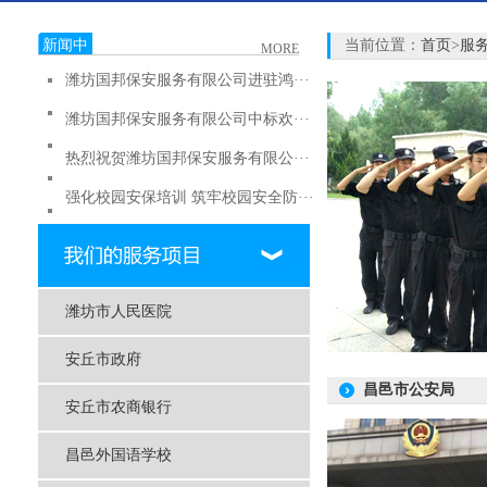
新闻中
当前位置：
首页
>
服
MORE
心
潍坊国邦保安服务有限公司进驻鸿···
潍坊国邦保安服务有限公司中标欢···
热烈祝贺潍坊国邦保安服务有限公···
强化校园安保培训 筑牢校园安全防···
潍坊国邦保安服务有限公司中标安···
潍坊国邦保安服务有限公司进驻潍···
潍坊市人民医院
潍坊国邦保安服务有限公司中标潍···
2023潍坊国邦保安服务有限公司总···
安丘市政府
昌邑市公安局
潍坊国邦保安服务有限公司入驻昌···
安丘市农商银行
潍坊国邦保安服务有限公司成功入···
昌邑外国语学校