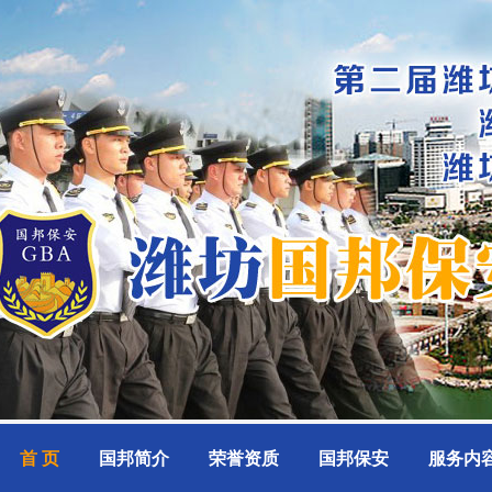
首 页
国邦简介
荣誉资质
国邦保安
服务内